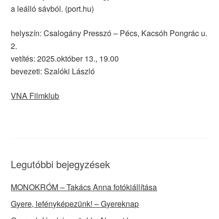
a leálló sávból. (port.hu)
helyszín: Csalogány Presszó – Pécs, Kacsóh Pongrác u.
2.
vetítés: 2025.október 13., 19.00
bevezeti: Szalóki László
VNA Filmklub
Legutóbbi bejegyzések
MONOKRÓM – Takács Anna fotókiállítása
Gyere, lefényképezünk! – Gyereknap