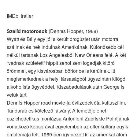
IMDb
,
trailer
Szelíd motorosok
(Dennis Hopper, 1969)
Wyatt és Billy egy jól sikerült drogüzlet után motorra
szállnak és nekiindulnak Amerikának. Különösebb cél
nélkül tartanak Los Angelesből New Orleans felé. A két
“vadnak született” hippit sehol sem fogadják kitörő
örömmel, egy kisvárosban börtönbe is kerülnek. Itt
megismerkednek a helyi társaságból úgyszintén kilógó
alkoholista ügyvéddel. Kiszabadulásuk után George is
velük tart.
Dennis Hopper road movie-ja évtizedek óta kultuszfilm.
Tandarab és kötelező látvány. A temetőjelenet
pszichedelikus montázsa Antonioni Zabriskie Pointjának
vonatkozó képsorával egyetemben az ellenkultúra egyik
emblémája lett. 1969-ben így nézett ki az amerikai álom