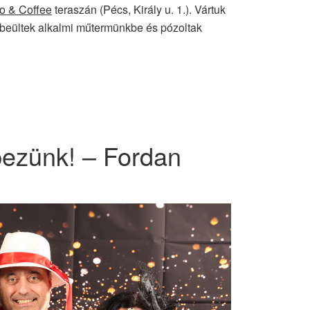
to & Coffee
teraszán (Pécs, Király u. 1.). Vártuk
n beültek alkalmi műtermünkbe és pózoltak
pezünk! – Fordan