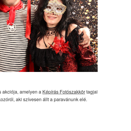
ós akciója, amelyen a
Képírás Fotószakkör
tagjai
kozóról, aki szívesen állt a paravánunk elé.