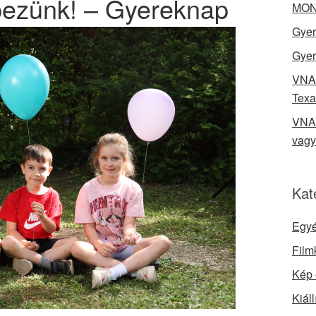
pezünk! – Gyereknap
MONO
Gyer
Gyer
VNA 
Texa
VNA 
vag
Kat
Egy
Film
Kép 
Kiáll