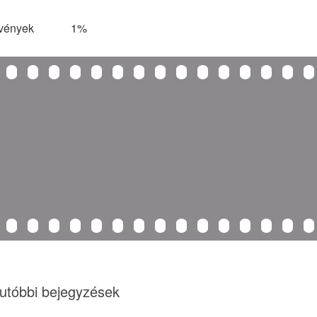
vények
1%
utóbbi bejegyzések