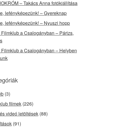
KRÓM – Takács Anna fotókiállítása
e, lefényképezünk! – Gyereknap
e, lefényképezünk! – Nyuszi hopp
Filmklub a Csalogányban – Párizs,
s
Filmklub a Csalogányban – Helyben
yunk
egóriák
éb
(3)
klub filmek
(226)
és videó letöltések
(88)
ítások
(91)