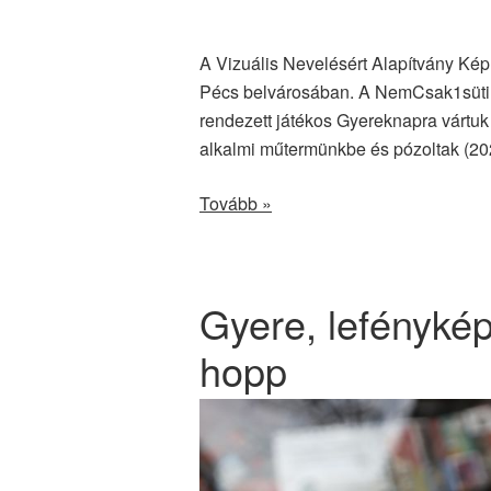
A Vizuális Nevelésért Alapítvány Ké
Pécs belvárosában. A NemCsak1süti K
rendezett játékos Gyereknapra vártuk 
alkalmi műtermünkbe és pózoltak (202
Tovább »
Gyere, lefényké
hopp