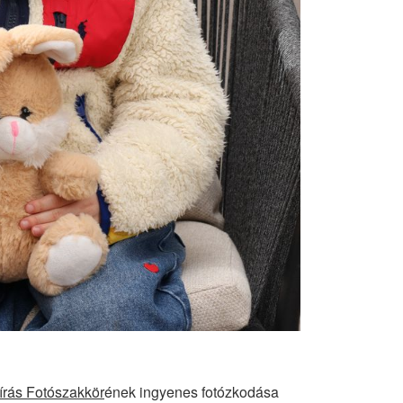
írás Fotószakkör
ének ingyenes fotózkodása