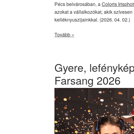
Pécs belvárosában, a
Coloris Irispho
azokat a vállalkozókat, akik szívese
kelléknyuszijainkkal. (2026. 04. 02.)
Tovább »
Gyere, lefényké
Farsang 2026