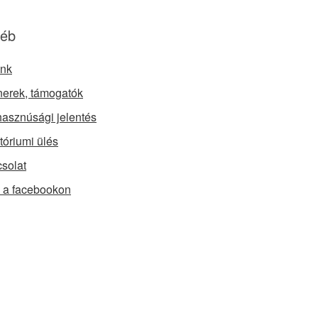
éb
nk
nerek, támogatók
asznúsági jelentés
tóriumi ülés
solat
a facebookon