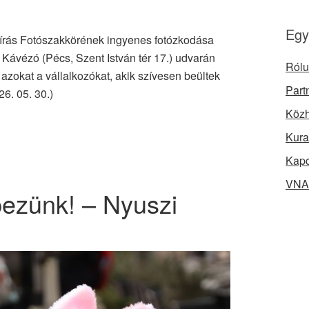
Egy
pírás Fotószakkörének ingyenes fotózkodása
ávézó (Pécs, Szent István tér 17.) udvarán
Rólu
azokat a vállalkozókat, akik szívesen beültek
Part
6. 05. 30.)
Közh
Kura
Kapc
VNA 
pezünk! – Nyuszi