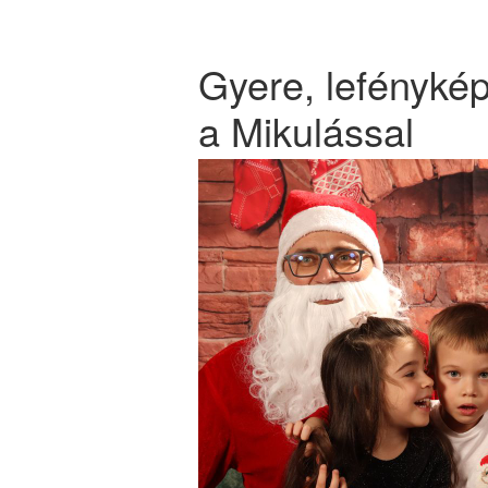
Gyere, lefényké
a Mikulással