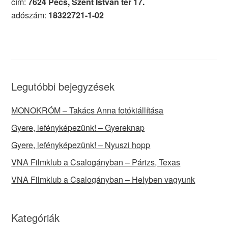
cím:
7624 Pécs, Szent István tér 17.
adószám:
18322721-1-02
Legutóbbi bejegyzések
MONOKRÓM – Takács Anna fotókiállítása
Gyere, lefényképezünk! – Gyereknap
Gyere, lefényképezünk! – Nyuszi hopp
VNA Filmklub a Csalogányban – Párizs, Texas
VNA Filmklub a Csalogányban – Helyben vagyunk
Kategóriák