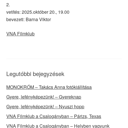
2.
vetítés: 2025.október 20., 19.00
bevezeti: Barna Viktor
VNA Filmklub
Legutóbbi bejegyzések
MONOKRÓM – Takács Anna fotókiállítása
Gyere, lefényképezünk! – Gyereknap
Gyere, lefényképezünk! – Nyuszi hopp
VNA Filmklub a Csalogányban – Párizs, Texas
VNA Filmklub a Csalogányban – Helyben vagyunk