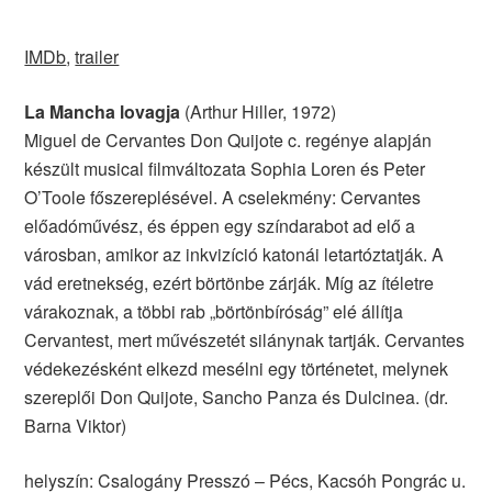
IMDb
,
trailer
La Mancha lovagja
(Arthur Hiller, 1972)
Miguel de Cervantes Don Quijote c. regénye alapján
készült musical filmváltozata Sophia Loren és Peter
O’Toole főszereplésével. A cselekmény: Cervantes
előadóművész, és éppen egy színdarabot ad elő a
városban, amikor az inkvizíció katonái letartóztatják. A
vád eretnekség, ezért börtönbe zárják. Míg az ítéletre
várakoznak, a többi rab „börtönbíróság” elé állítja
Cervantest, mert művészetét silánynak tartják. Cervantes
védekezésként elkezd mesélni egy történetet, melynek
szereplői Don Quijote, Sancho Panza és Dulcinea. (dr.
Barna Viktor)
helyszín: Csalogány Presszó – Pécs, Kacsóh Pongrác u.