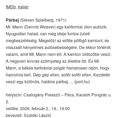
IMDb
,
trailer
Párbaj
(Steven Spielberg, 1971)
Mr. Mann (Dennis Weaver) egy kaliforniai úton autózik.
Nyugodtan halad, van még ideje fontos üzleti
megbeszéléséig. Megelőzi az előtte pöfögő kamiont, és
visszaáll kényelmes autósebességére. De ekkor történik
valami, amit Mr. Mann nem ért. A kamion üldözőbe veszi.
A negyven tonnás szörnyeteg az életére tör. És Mr.
Mann, a békés kertvárosi polgár hamarosan rájön, hogy
harcolnia kell. Gép gép ellen, sofőr sofőr ellen. Kezdetét
veszi egy különös, halálos párbaj…. (port.hu)
helyszín: Csalogány Presszó – Pécs, Kacsóh Pongrác u.
2.
vetítés: 2026. február 2., 19., 19.00
bevezeti: Szalóki László